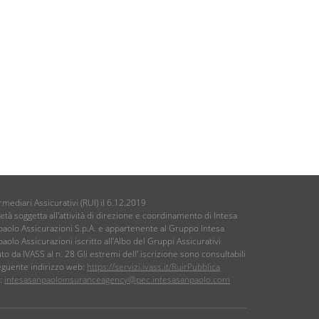
rmediari Assicurativi (RUI) il 6.12.2019
età soggetta all'attività di direzione e coordinamento di Intesa
aolo Assicurazioni S.p.A. e appartenente al Gruppo Intesa
aolo Assicurazioni iscritto all'Albo del Gruppi Assicurativi
to da IVASS al n. 28 Gli estremi dell' iscrizione sono consultabili
eguente indirizzo web:
https://servizi.ivass.it/RuirPubblica
l:
intesasanpaoloinsuranceagency@pec.intesasanpaolo.com