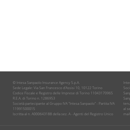
© Intesa Sanpaolo Insurance Agency S.p.A.
Inte
Sede Legale: Via San Francesco d'Assisi 10, 10122 Torino
Soci
Codice Fiscale e Registro delle Imprese di Torino 11043170965
Sanp
R.E.A. di Torino n. 1286953
Sanp
Società partecipante al Gruppo IVA "Intesa Sanpaolo" - Partita IVA
tenu
11991500015
al s
Iscritta al n. A000643188 della sez. A - Agenti del Registro Unico
mai